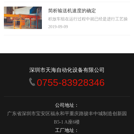
使这算不上什么秘密。这种思路最后导致绝
大多数流程都带有某种专有的性质，并且混
简析输送机速度的确定
合了不同的方法、技术和操作方式，而这最
积放车组在运行过程中就已经是进行工艺操
终将影响一个制造商进行有效竞争的能力。
作的区段，运行速度是由积放小车组的运行
2019-09-09
在医疗产品领域当然更是如此，…
间距和输送量来确定的，或是由工艺过程的
要求确定，主要就是对于工艺流程时间是需
要经常变化的慢速链，而且还是要采用变频
调速器来调整链条的运行速度。
&emsp;&emsp;用于物件输送的线路…
深圳市天海自动化设备有限公司
0755-83928346
公司地址：
广东省深圳市宝安区福永和平重庆路骏丰中城制造创新园
B5-1 A座6楼
工厂地址：