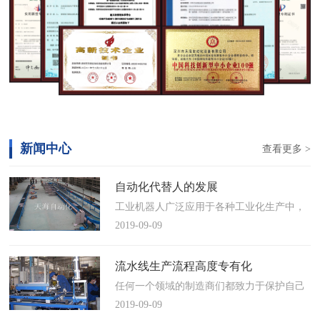
新闻中心
查看更多 >
自动化代替人的发展
工业机器人广泛应用于各种工业化生产中，
慢慢取代工人，做着高强度、重复性、有职
2019-09-09
业风险的工作。据相关媒体报道，国际机器
人联合会(IFR)预测，2014年中国将成为全球
流水线生产流程高度专有化
最大的工业机器人市场，将占全球总销量
任何一个领域的制造商们都致力于保护自己
17%。业内把2014年称为“中国工业机器人元
的自动化流水线生产流程不被外人知晓，即
2019-09-09
年”。常州打造智造名城工业机…