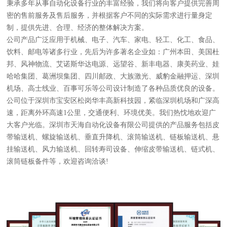
秉承多年从事自动化设备行业的丰富经验，我们将向客户提供完善周
密的售前服务及售后服务，并根据客户不同的实际需求进行量身定
制，提供先进、合理、经济的整体解决方案。
公司产品广泛应用于机械、电子、汽车、家电、轻工、化工、食品、
饮料、邮电等诸多行业，先后为许多著名企业如：广州本田、美国杜
邦、风神物流、艾诺斯华达电源、远望谷、新丰电器、康美药业、娃
哈哈集团、葛洲坝集团、四川邮政、大族激光、威豹金融押运、深圳
机场、高士线业、百事可乐等公司设计制造了各种品质优良的设备。
公司位于深圳市宝安区松岗华丰高新科技园，紧临深圳机场和广深高
速，距离外环高速1公里，交通便利、环境优美。我们热忱地欢迎广
大客户光临。深圳市天海自动化设备有限公司提供的产品服务包括皮
带输送机、螺旋输送机、垂直升降机、滚筒输送机、链板输送机、悬
挂输送机、风力输送机、回转寿司设备、伸缩皮带输送机、链式机、
滚筒链板备件等，欢迎咨询洽谈!