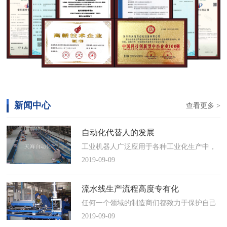
新闻中心
查看更多 >
自动化代替人的发展
工业机器人广泛应用于各种工业化生产中，
慢慢取代工人，做着高强度、重复性、有职
2019-09-09
业风险的工作。据相关媒体报道，国际机器
人联合会(IFR)预测，2014年中国将成为全球
流水线生产流程高度专有化
最大的工业机器人市场，将占全球总销量
任何一个领域的制造商们都致力于保护自己
17%。业内把2014年称为“中国工业机器人元
的自动化流水线生产流程不被外人知晓，即
2019-09-09
年”。常州打造智造名城工业机…