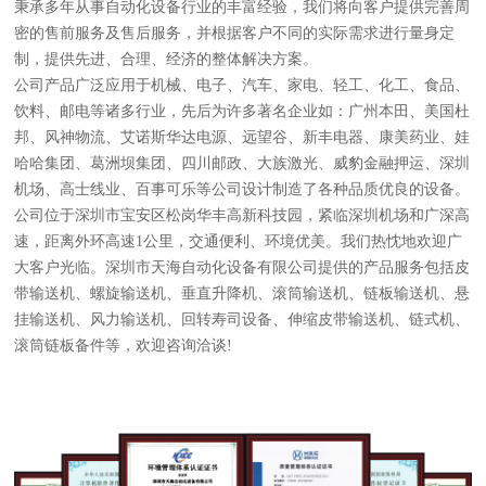
秉承多年从事自动化设备行业的丰富经验，我们将向客户提供完善周
密的售前服务及售后服务，并根据客户不同的实际需求进行量身定
制，提供先进、合理、经济的整体解决方案。
公司产品广泛应用于机械、电子、汽车、家电、轻工、化工、食品、
饮料、邮电等诸多行业，先后为许多著名企业如：广州本田、美国杜
邦、风神物流、艾诺斯华达电源、远望谷、新丰电器、康美药业、娃
哈哈集团、葛洲坝集团、四川邮政、大族激光、威豹金融押运、深圳
机场、高士线业、百事可乐等公司设计制造了各种品质优良的设备。
公司位于深圳市宝安区松岗华丰高新科技园，紧临深圳机场和广深高
速，距离外环高速1公里，交通便利、环境优美。我们热忱地欢迎广
大客户光临。深圳市天海自动化设备有限公司提供的产品服务包括皮
带输送机、螺旋输送机、垂直升降机、滚筒输送机、链板输送机、悬
挂输送机、风力输送机、回转寿司设备、伸缩皮带输送机、链式机、
滚筒链板备件等，欢迎咨询洽谈!