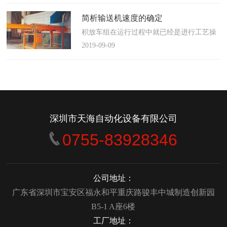
使这算不上什么秘密。这种思路最后导致绝
大多数流程都带有某种专有的性质，并且混
简析输送机速度的确定
合了不同的方法、技术和操作方式，而这最
积放车组在运行过程中就已经是进行工艺操
终将影响一个制造商进行有效竞争的能力。
作的区段，运行速度是由积放小车组的运行
2019-09-09
在医疗产品领域当然更是如此，…
间距和输送量来确定的，或是由工艺过程的
要求确定，主要就是对于工艺流程时间是需
要经常变化的慢速链，而且还是要采用变频
调速器来调整链条的运行速度。
&emsp;&emsp;用于物件输送的线路…
深圳市天海自动化设备有限公司
0755-83928346
公司地址：
广东省深圳市宝安区福永和平重庆路骏丰中城制造创新园
B5-1 A座6楼
工厂地址：