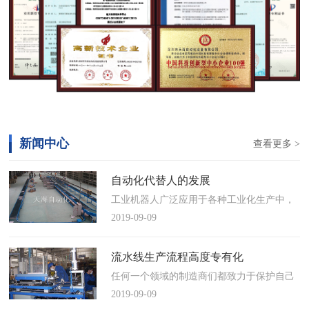
新闻中心
查看更多 >
自动化代替人的发展
工业机器人广泛应用于各种工业化生产中，
慢慢取代工人，做着高强度、重复性、有职
2019-09-09
业风险的工作。据相关媒体报道，国际机器
人联合会(IFR)预测，2014年中国将成为全球
流水线生产流程高度专有化
最大的工业机器人市场，将占全球总销量
任何一个领域的制造商们都致力于保护自己
17%。业内把2014年称为“中国工业机器人元
的自动化流水线生产流程不被外人知晓，即
2019-09-09
年”。常州打造智造名城工业机…