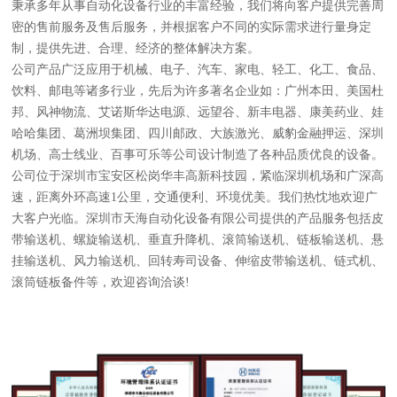
秉承多年从事自动化设备行业的丰富经验，我们将向客户提供完善周
密的售前服务及售后服务，并根据客户不同的实际需求进行量身定
制，提供先进、合理、经济的整体解决方案。
公司产品广泛应用于机械、电子、汽车、家电、轻工、化工、食品、
饮料、邮电等诸多行业，先后为许多著名企业如：广州本田、美国杜
邦、风神物流、艾诺斯华达电源、远望谷、新丰电器、康美药业、娃
哈哈集团、葛洲坝集团、四川邮政、大族激光、威豹金融押运、深圳
机场、高士线业、百事可乐等公司设计制造了各种品质优良的设备。
公司位于深圳市宝安区松岗华丰高新科技园，紧临深圳机场和广深高
速，距离外环高速1公里，交通便利、环境优美。我们热忱地欢迎广
大客户光临。深圳市天海自动化设备有限公司提供的产品服务包括皮
带输送机、螺旋输送机、垂直升降机、滚筒输送机、链板输送机、悬
挂输送机、风力输送机、回转寿司设备、伸缩皮带输送机、链式机、
滚筒链板备件等，欢迎咨询洽谈!