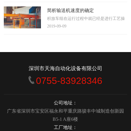
使这算不上什么秘密。这种思路最后导致绝
大多数流程都带有某种专有的性质，并且混
简析输送机速度的确定
合了不同的方法、技术和操作方式，而这最
积放车组在运行过程中就已经是进行工艺操
终将影响一个制造商进行有效竞争的能力。
作的区段，运行速度是由积放小车组的运行
2019-09-09
在医疗产品领域当然更是如此，…
间距和输送量来确定的，或是由工艺过程的
要求确定，主要就是对于工艺流程时间是需
要经常变化的慢速链，而且还是要采用变频
调速器来调整链条的运行速度。
&emsp;&emsp;用于物件输送的线路…
深圳市天海自动化设备有限公司
0755-83928346
公司地址：
广东省深圳市宝安区福永和平重庆路骏丰中城制造创新园
B5-1 A座6楼
工厂地址：