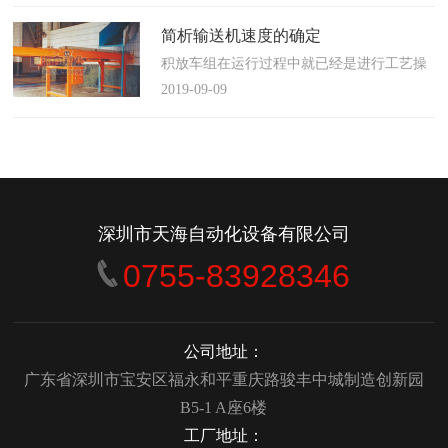
使这算不上什么秘密。这种思路最后导致绝
大多数流程都带有某种专有的性质，并且混
简析输送机速度的确定
合了不同的方法、技术和操作方式，而这最
积放车组在运行过程中就已经是进行工艺操
终将影响一个制造商进行有效竞争的能力。
作的区段，运行速度是由积放小车组的运行
2019-09-09
在医疗产品领域当然更是如此，…
间距和输送量来确定的，或是由工艺过程的
要求确定，主要就是对于工艺流程时间是需
要经常变化的慢速链，而且还是要采用变频
调速器来调整链条的运行速度。
&emsp;&emsp;用于物件输送的线路…
深圳市天海自动化设备有限公司
0755-83928346
公司地址：
广东省深圳市宝安区福永和平重庆路骏丰中城制造创新园
B5-1 A座6楼
工厂地址：