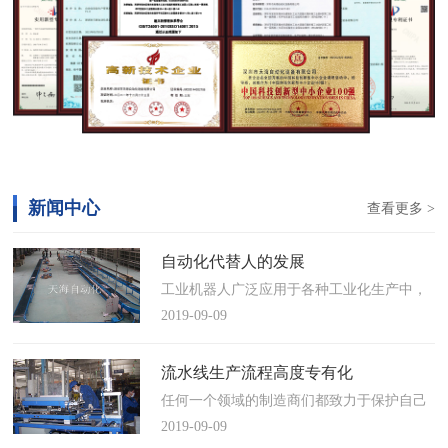
新闻中心
查看更多 >
自动化代替人的发展
工业机器人广泛应用于各种工业化生产中，
慢慢取代工人，做着高强度、重复性、有职
2019-09-09
业风险的工作。据相关媒体报道，国际机器
人联合会(IFR)预测，2014年中国将成为全球
流水线生产流程高度专有化
最大的工业机器人市场，将占全球总销量
任何一个领域的制造商们都致力于保护自己
17%。业内把2014年称为“中国工业机器人元
的自动化流水线生产流程不被外人知晓，即
2019-09-09
年”。常州打造智造名城工业机…