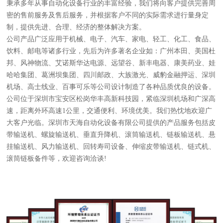
秉承多年从事自动化设备行业的丰富经验，我们将向客户提供完善周
密的售前服务及售后服务，并根据客户不同的实际需求进行量身定
制，提供先进、合理、经济的整体解决方案。
公司产品广泛应用于机械、电子、汽车、家电、轻工、化工、食品、
饮料、邮电等诸多行业，先后为许多著名企业如：广州本田、美国杜
邦、风神物流、艾诺斯华达电源、远望谷、新丰电器、康美药业、娃
哈哈集团、葛洲坝集团、四川邮政、大族激光、威豹金融押运、深圳
机场、高士线业、百事可乐等公司设计制造了各种品质优良的设备。
公司位于深圳市宝安区松岗华丰高新科技园，紧临深圳机场和广深高
速，距离外环高速1公里，交通便利、环境优美。我们热忱地欢迎广
大客户光临。深圳市天海自动化设备有限公司提供的产品服务包括皮
带输送机、螺旋输送机、垂直升降机、滚筒输送机、链板输送机、悬
挂输送机、风力输送机、回转寿司设备、伸缩皮带输送机、链式机、
滚筒链板备件等，欢迎咨询洽谈!