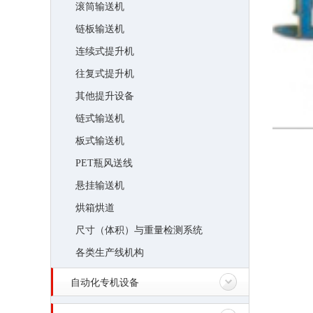
滚筒输送机
链板输送机
连续式提升机
往复式提升机
其他提升设备
链式输送机
板式输送机
PET瓶风送线
悬挂输送机
烘箱烘道
尺寸（体积）与重量检测系统
各类生产线机构
自动化专机设备