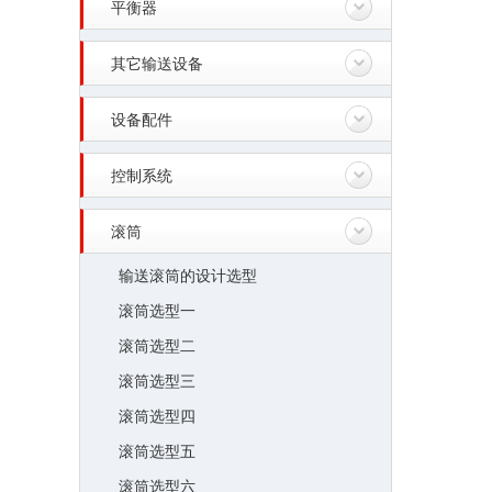
平衡器
其它输送设备
设备配件
控制系统
滚筒
输送滚筒的设计选型
滚筒选型一
滚筒选型二
滚筒选型三
滚筒选型四
滚筒选型五
滚筒选型六