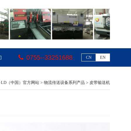
0755--33251688
们
CN
EN
·LD（中国）官方网站
>
物流传送设备系列产品
>
皮带输送机