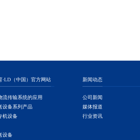
育·LD（中国）官方网站
新闻动态
物流传输系统的应用
公司新闻
送设备系列产品
媒体报道
专机设备
行业资讯
送设备