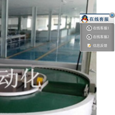
在线客服1
在线客服2
信息反馈