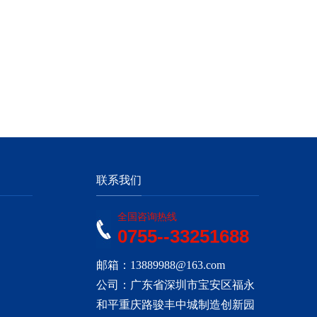
联系我们
全国咨询热线
0755--33251688
邮箱：13889988@163.com
公司：广东省深圳市宝安区福永
和平重庆路骏丰中城制造创新园