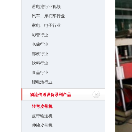
蓄电池行业视频
汽车、摩托车行业
家电、电子行业
彩管行业
仓储行业
邮政行业
饮料行业
食品行业
锂电池行业
物流传送设备系列产品
转弯皮带机
皮带输送机
伸缩皮带机