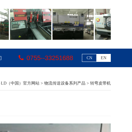
0755--33251688
们
CN
EN
·LD（中国）官方网站
>
物流传送设备系列产品
>
转弯皮带机