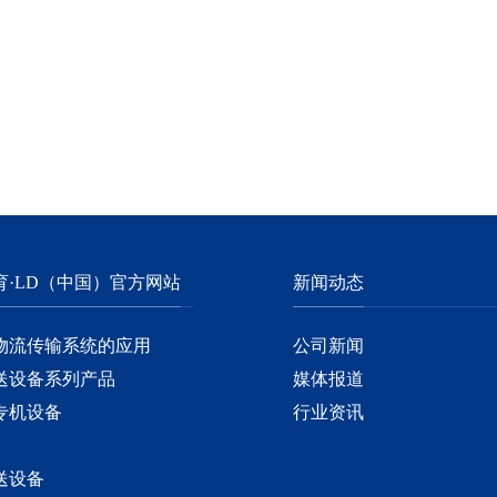
育·LD（中国）官方网站
新闻动态
物流传输系统的应用
公司新闻
送设备系列产品
媒体报道
专机设备
行业资讯
送设备