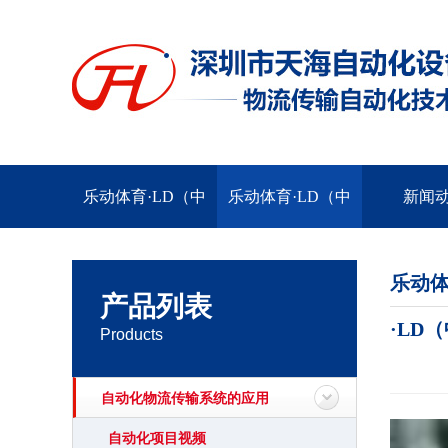
乐动体育·LD（中
乐动体育·LD（中
新闻
国）官方网站
国）官方网站
乐动
产品列表
·LD
Products
自动化物流传输系统的应用
自动化项目视频