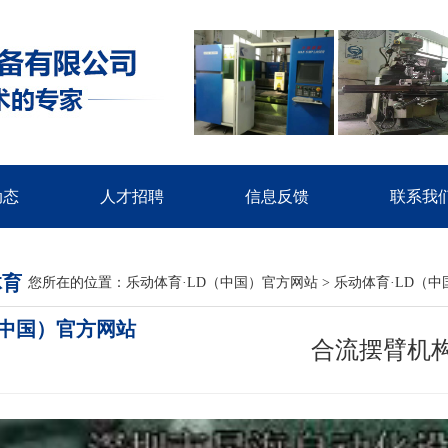
动态
人才招聘
信息反馈
联系我
体育
您所在的位置：
乐动体育·LD（中国）官方网站
>
乐动体育·LD（
（中国）官方网站
合流摆臂机