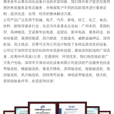
秉承多年从事自动化设备行业的丰富经验，我们将向客户提供完善周
密的售前服务及售后服务，并根据客户不同的实际需求进行量身定
制，提供先进、合理、经济的整体解决方案。
公司产品广泛应用于机械、电子、汽车、家电、轻工、化工、食品、
饮料、邮电等诸多行业，先后为许多著名企业如：广州本田、美国杜
邦、风神物流、艾诺斯华达电源、远望谷、新丰电器、康美药业、娃
哈哈集团、葛洲坝集团、四川邮政、大族激光、威豹金融押运、深圳
机场、高士线业、百事可乐等公司设计制造了各种品质优良的设备。
公司位于深圳市宝安区松岗华丰高新科技园，紧临深圳机场和广深高
速，距离外环高速1公里，交通便利、环境优美。我们热忱地欢迎广
大客户光临。深圳市天海自动化设备有限公司提供的产品服务包括皮
带输送机、螺旋输送机、垂直升降机、滚筒输送机、链板输送机、悬
挂输送机、风力输送机、回转寿司设备、伸缩皮带输送机、链式机、
滚筒链板备件等，欢迎咨询洽谈!