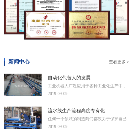
新闻中心
查看更多 >
自动化代替人的发展
工业机器人广泛应用于各种工业化生产中，
慢慢取代工人，做着高强度、重复性、有职
2019-09-09
业风险的工作。据相关媒体报道，国际机器
人联合会(IFR)预测，2014年中国将成为全球
流水线生产流程高度专有化
最大的工业机器人市场，将占全球总销量
任何一个领域的制造商们都致力于保护自己
17%。业内把2014年称为“中国工业机器人元
的自动化流水线生产流程不被外人知晓，即
2019-09-09
年”。常州打造智造名城工业机…