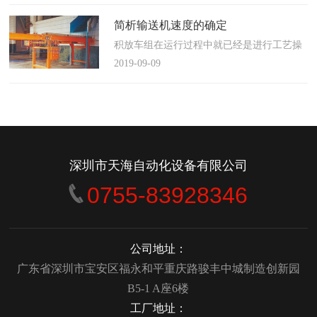
使这算不上什么秘密。这种思路最后导致绝
大多数流程都带有某种专有的性质，并且混
简析输送机速度的确定
合了不同的方法、技术和操作方式，而这最
积放车组在运行过程中就已经是进行工艺操
终将影响一个制造商进行有效竞争的能力。
作的区段，运行速度是由积放小车组的运行
2019-09-09
在医疗产品领域当然更是如此，…
间距和输送量来确定的，或是由工艺过程的
要求确定，主要就是对于工艺流程时间是需
要经常变化的慢速链，而且还是要采用变频
调速器来调整链条的运行速度。
&emsp;&emsp;用于物件输送的线路…
深圳市天海自动化设备有限公司
0755-83928346
公司地址：
广东省深圳市宝安区福永和平重庆路骏丰中城制造创新园
B5-1 A座6楼
工厂地址：