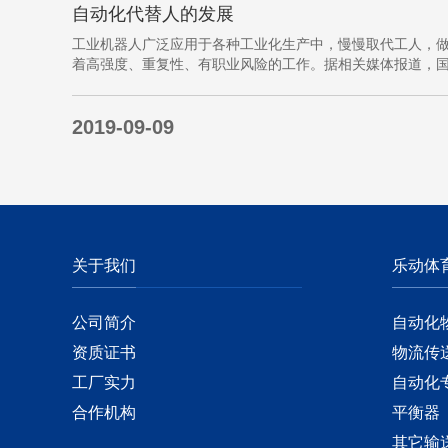
自动化代替人的发展
工业机器人广泛应用于各种工业化生产中，慢慢取代工人，
着高强度、重复性、有职业风险的工作。据相关媒体报道，
际机器人联合会(IFR)预测，2014年中国将成为全球最大的工
业机器人市场，将占全球总销量17%。业内把2014年称为“中
2019-09-09
国工业机器人元年”。常州打造智造名城工业机…
关于我们
乐动体
公司简介
自动化
资质证书
物流传
工厂实力
自动化
合作机构
平衡器
其它输