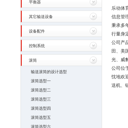
平衡器
乐动体
信息管
其它输送设备
秉承多
设备配件
行量身
公司产
控制系统
田、美
光、威
滚筒
公司位
输送滚筒的设计选型
忱地欢
滚筒选型一
送机、
滚筒选型二
滚筒选型三
滚筒选型四
滚筒选型五
滚筒选型六