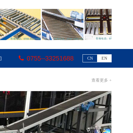
0755--33251688
们
CN
EN
查看更多 +