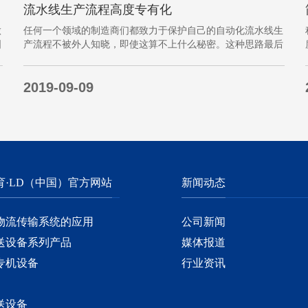
流水线生产流程高度专有化
做
任何一个领域的制造商们都致力于保护自己的自动化流水线生
国
产流程不被外人知晓，即使这算不上什么秘密。这种思路最后
导致绝大多数流程都带有某种专有的性质，并且混合了不同的
方法、技术和操作方式，而这最终将影响一个制造商进行有效
2019-09-09
竞争的能力。在医疗产品领域当然更是如此，…
育·LD（中国）官方网站
新闻动态
物流传输系统的应用
公司新闻
送设备系列产品
媒体报道
专机设备
行业资讯
送设备