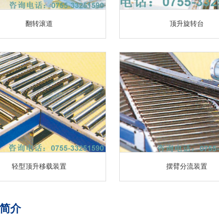
翻转滚道
顶升旋转台
轻型顶升移载装置
摆臂分流装置
简介