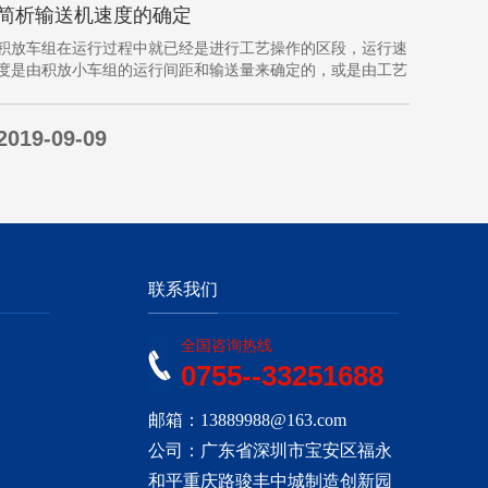
简析输送机速度的确定
积放车组在运行过程中就已经是进行工艺操作的区段，运行速
度是由积放小车组的运行间距和输送量来确定的，或是由工艺
过程的要求确定，主要就是对于工艺流程时间是需要经常变化
的慢速链，而且还是要采用变频调速器来调整链条的运行速
2019-09-09
度。&emsp;&emsp;用于物件输送的线路…
联系我们
全国咨询热线
0755--33251688
邮箱：13889988@163.com
公司：广东省深圳市宝安区福永
和平重庆路骏丰中城制造创新园